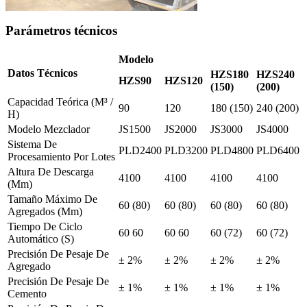
Parámetros técnicos
Modelo
Datos Técnicos
HZS180
HZS240
HZS90
HZS120
(150)
(200)
Capacidad Teórica (M³ /
90
120
180 (150)
240 (200)
H)
Modelo Mezclador
JS1500
JS2000
JS3000
JS4000
Sistema De
PLD2400
PLD3200
PLD4800
PLD6400
Procesamiento Por Lotes
Altura De Descarga
4100
4100
4100
4100
(Mm)
Tamaño Máximo De
60 (80)
60 (80)
60 (80)
60 (80)
Agregados (Mm)
Tiempo De Ciclo
60 60
60 60
60 (72)
60 (72)
Automático (S)
Precisión De Pesaje De
± 2%
± 2%
± 2%
± 2%
Agregado
Precisión De Pesaje De
± 1%
± 1%
± 1%
± 1%
Cemento