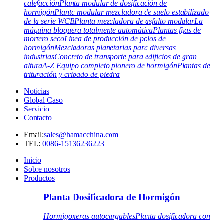
calefacción
Planta modular de dosificación de
hormigón
Planta modular mezcladora de suelo estabilizado
de la serie WCB
Planta mezcladora de asfalto modular
La
máquina bloquera totalmente automática
Plantas fijas de
mortero seco
Línea de producción de polos de
hormigón
Mezcladoras planetarias para diversas
industrias
Concreto de transporte para edificios de gran
altura
A-Z Equipo completo pionero de hormigón
Plantas de
trituración y cribado de piedra
Noticias
Global Caso
Servicio
Contacto
Email:
sales@hamacchina.com
TEL:
0086-15136236223
Inicio
Sobre nosotros
Productos
Planta Dosificadora de Hormigón
Hormigoneras autocargables
Planta dosificadora con