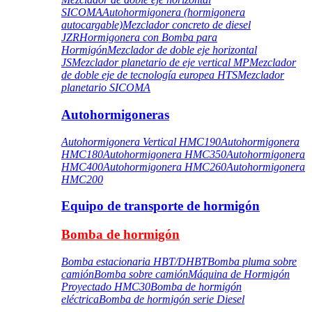
SICOMA
Autohormigonera (hormigonera
autocargable)
Mezclador concreto de diesel
JZR
Hormigonera con Bomba para
Hormigón
Mezclador de doble eje horizontal
JS
Mezclador planetario de eje vertical MP
Mezclador
de doble eje de tecnología europea HTS
Mezclador
planetario SICOMA
Autohormigoneras
Autohormigonera Vertical HMC190
Autohormigonera
HMC180
Autohormigonera HMC350
Autohormigonera
HMC400
Autohormigonera HMC260
Autohormigonera
HMC200
Equipo de transporte de hormigón
Bomba de hormigón
Bomba estacionaria HBT/DHBT
Bomba pluma sobre
camión
Bomba sobre camión
Máquina de Hormigón
Proyectado HMC30
Bomba de hormigón
eléctrica
Bomba de hormigón serie Diesel