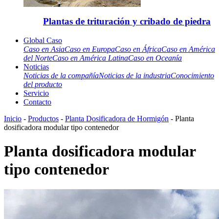
Plantas de trituración y cribado de piedra
Global Caso
Caso en Asia
Caso en Europa
Caso en África
Caso en América
del Norte
Caso en América Latina
Caso en Oceanía
Noticias
Noticias de la compañía
Noticias de la industria
Conocimiento
del producto
Servicio
Contacto
Inicio
-
Productos
-
Planta Dosificadora de Hormigón
- Planta
dosificadora modular tipo contenedor
Planta dosificadora modular
tipo contenedor