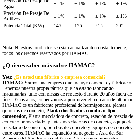
Precisión De Pesaje De
± 1%
± 1%
± 1%
± 1%
Agua
Precisión De Pesaje De
± 1%
± 1%
± 1%
± 1%
Aditivos
Potencia Total (KW)
145
175
215
295
Nota: Nuestros productos se están actualizando constantemente,
todos los derechos reservados por HAMAC.
¿Quieres saber más sobre HAMAC?
You:
¿Es usted una fábrica o empresa comercial?
HAMAC:
Somos una empresa que incluye comercio y fabricación.
Tenemos nuestra propia fábrica que ha estado fabricando
maquinarias junto con piezas de repuesto durante 20 años fuera de
línea. Estos años, comenzamos a promover el mercado de ultramar.
HAMAC es un fabricante profesional de hormigoneras, plantas
químicas de concreto,
Planta dosificadora modular tipo
contenedor
, Planta mezcladora de concreto, estación de mezcla de
concreto premezclado, plantas mezcladoras de concreto, equipo de
mezclado de concreto, bombas de concreto y equipos de concreto,
entre otros. HAMAC ha expandido su negocio a Asia del Sur,
América del Sur, Europa del Este y África como proveedor