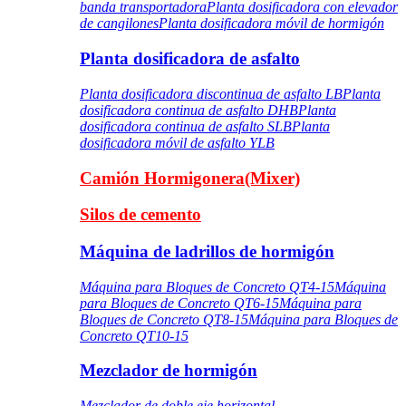
banda transportadora
Planta dosificadora con elevador
de cangilones
Planta dosificadora móvil de hormigón
Planta dosificadora de asfalto
Planta dosificadora discontinua de asfalto LB
Planta
dosificadora continua de asfalto DHB
Planta
dosificadora continua de asfalto SLB
Planta
dosificadora móvil de asfalto YLB
Camión Hormigonera(Mixer)
Silos de cemento
Máquina de ladrillos de hormigón
Máquina para Bloques de Concreto QT4-15
Máquina
para Bloques de Concreto QT6-15
Máquina para
Bloques de Concreto QT8-15
Máquina para Bloques de
Concreto QT10-15
Mezclador de hormigón
Mezclador de doble eje horizontal