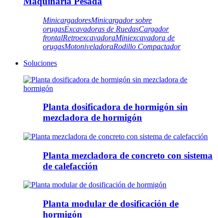
Maquinaria Pesada
Minicargadores
Minicargador sobre
orugas
Excavadoras de Ruedas
Cargador
frontal
Retroexcavadora
Miniexcavadora de
orugas
Motoniveladora
Rodillo Compactador
Soluciones
Planta dosificadora de hormigón sin
mezcladora de hormigón
Planta mezcladora de concreto con sistema
de calefacción
Planta modular de dosificación de
hormigón