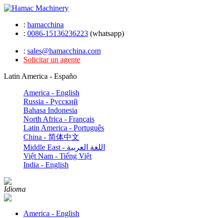
:
hamacchina
:
0086-15136236223
(whatsapp)
:
sales@hamacchina.com
Solicitar un agente
Latin America - Españo
America - English
Russia - Pусский
Bahasa Indonesia
North Africa - Français
Latin America - Português
China - 简体中文
Middle East - اللغة العربية
Việt Nam - Tiếng Việt
India - English
Idioma
America - English