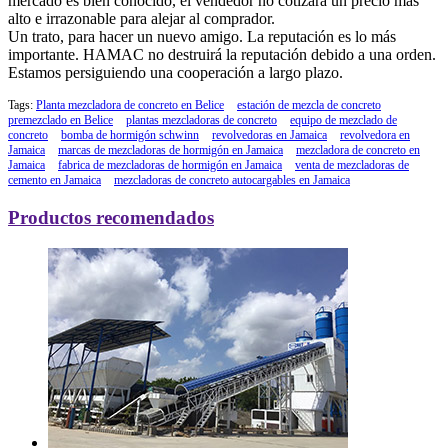
mercado es bien conocido, el vendedor no cotizará un precio más
alto e irrazonable para alejar al comprador.
Un trato, para hacer un nuevo amigo. La reputación es lo más
importante. HAMAC no destruirá la reputación debido a una orden.
Estamos persiguiendo una cooperación a largo plazo.
Tags:
Planta mezcladora de concreto en Belice
estación de mezcla de concreto
premezclado en Belice
plantas mezcladoras de concreto
equipo de mezclado de
concreto
bomba de hormigón schwinn
revolvedoras en Jamaica
revolvedora en
Jamaica
marcas de mezcladoras de hormigón en Jamaica
mezcladora de concreto en
Jamaica
fabrica de mezcladoras de hormigón en Jamaica
venta de mezcladoras de
cemento en Jamaica
mezcladoras de concreto autocargables en Jamaica
Productos recomendados