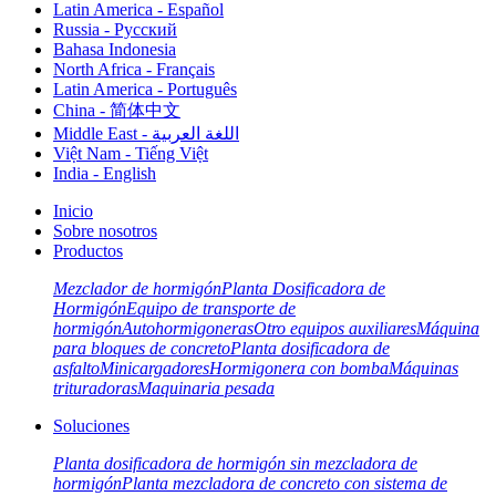
Latin America - Español
Russia - Pусский
Bahasa Indonesia
North Africa - Français
Latin America - Português
China - 简体中文
Middle East - اللغة العربية
Việt Nam - Tiếng Việt
India - English
Inicio
Sobre nosotros
Productos
Mezclador de hormigón
Planta Dosificadora de
Hormigón
Equipo de transporte de
hormigón
Autohormigoneras
Otro equipos auxiliares
Máquina
para bloques de concreto
Planta dosificadora de
asfalto
Minicargadores
Hormigonera con bomba
Máquinas
trituradoras
Maquinaria pesada
Soluciones
Planta dosificadora de hormigón sin mezcladora de
hormigón
Planta mezcladora de concreto con sistema de