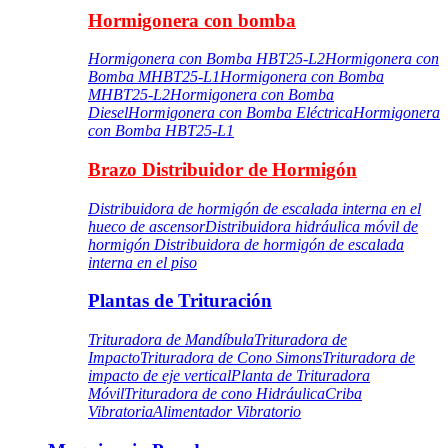
Hormigonera con bomba
Hormigonera con Bomba HBT25-L2
Hormigonera con
Bomba MHBT25-L1
Hormigonera con Bomba
MHBT25-L2
Hormigonera con Bomba
Diesel
Hormigonera con Bomba Eléctrica
Hormigonera
con Bomba HBT25-L1
Brazo Distribuidor de Hormigón
Distribuidora de hormigón de escalada interna en el
hueco de ascensor
Distribuidora hidráulica móvil de
hormigón
Distribuidora de hormigón de escalada
interna en el piso
Plantas de Trituración
Trituradora de Mandíbula
Trituradora de
Impacto
Trituradora de Cono Simons
Trituradora de
impacto de eje vertical
Planta de Trituradora
Móvil
Trituradora de cono Hidráulica
Criba
Vibratoria
Alimentador Vibratorio