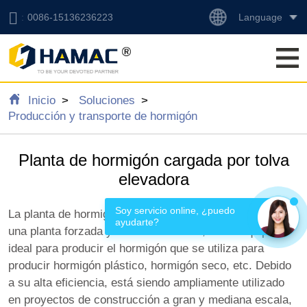
Language
0086-15136236223
Inicio
Soluciones
Producción y transporte de hormigón
Planta de hormigón cargada por tolva
elevadora
Soy servicio online, ¿puedo 
La planta de hormigón cargada por tolva elevadora es
ayudarte?
una planta forzada y de alta eficiencia, es un equipo
ideal para producir el hormigón que se utiliza para
producir hormigón plástico, hormigón seco, etc. Debido
a su alta eficiencia, está siendo ampliamente utilizado
en proyectos de construcción a gran y mediana escala,