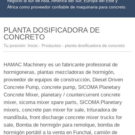
negocio al sur de Asia, América del Sur, Europa del Este y
África como proveedor confiable de maquinaria para concreto.
PLANTA DOSIFICADORA DE
CONCRETO
Tu posición:
Inicio
-
Productos
- planta dosificadora de concreto
HAMAC Machinery es un fabricante profesional de
hormigoneras, plantas mezcladoras de hormigón,
proveedor de equipos de construcción
,
Diesel Driven
Concrete Pump
,
concrete pump
,
SICOMA Planetary
Concrete Mixer
,
planetary / countercurrent concrete
mixer
,
sicoma mixer spare parts
,
SICOMA Planetary
mixers
,
concrete pan mixer for sale
,
trituradora de
mandíbula
,
front discharge concrete mixer trucks for
sale
,
Bomba de hormigón para remolque
,
bomba de
hormigón portátil a la venta en Funchal
,
camión de