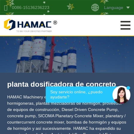
Language
0086-15136236223
planta dosificadora de concreto
Soy servicio online, ¿puedo 
ayudarte?
HAMAC Machinery es un fabricante profesional de
hormigoneras, plantas mezcladoras de hormigón,
proveedor
de equipos de construcción
,
Diesel Driven Concrete Pump
,
concrete pump
,
SICOMA Planetary Concrete Mixer
,
planetary /
countercurrent concrete mixer
, bombas de hormigón y equipos
de hormigón y así sucesivamente. HAMAC ha expandido su