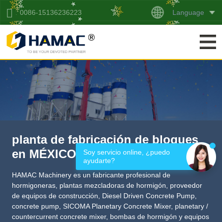
Language
0086-15136236223
planta de fabricación de bloques
en MÉXICO
Soy servicio online, ¿puedo 
ayudarte?
HAMAC Machinery es un fabricante profesional de
hormigoneras, plantas mezcladoras de hormigón,
proveedor
de equipos de construcción
,
Diesel Driven Concrete Pump
,
concrete pump
,
SICOMA Planetary Concrete Mixer
,
planetary /
countercurrent concrete mixer
, bombas de hormigón y equipos