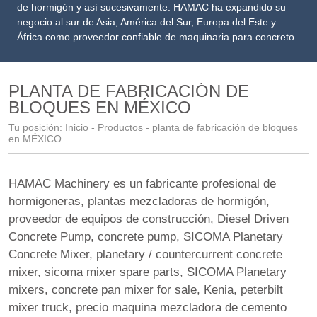
de hormigón y así sucesivamente. HAMAC ha expandido su
negocio al sur de Asia, América del Sur, Europa del Este y
África como proveedor confiable de maquinaria para concreto.
PLANTA DE FABRICACIÓN DE
BLOQUES EN MÉXICO
Tu posición:
Inicio
-
Productos
- planta de fabricación de bloques
en MÉXICO
HAMAC Machinery es un fabricante profesional de
hormigoneras, plantas mezcladoras de hormigón,
proveedor de equipos de construcción
,
Diesel Driven
Concrete Pump
,
concrete pump
,
SICOMA Planetary
Concrete Mixer
,
planetary / countercurrent concrete
mixer
,
sicoma mixer spare parts
,
SICOMA Planetary
mixers
,
concrete pan mixer for sale
,
Kenia
,
peterbilt
mixer truck
,
precio maquina mezcladora de cemento