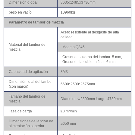
Dimensión global
8635x2485x3730mm
peso en vacío
10960kg
Parámetro de tambor de mezcla
Acero resistente al desgaste de alta
calidad
Material del tambor de
Modelo:Q345
mezcla
Grosor del cuerpo del tambor: 5 mm,
Grosor de la cubierta final: 6 mm
Capacidad de agitación
8M3
Dimensión total del tambor
6600*2500*2675mm
(con marco)
Tamaño del tambor de
Diámetro: Φ2300mm Largo: 4730mm
mezcla
Tasa de carga
≥3 m³/min
Dimensiones de la tolva de
≥650 mm
alimentación superior