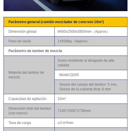
Parámetro general (camión mezclador de concreto 10m³)
Dimensión global
9400x2500x3850mm（Approx）
Peso en vacío
14500kg（Approx）
Parámetro de tambor de mezcla
Acero resistente al desgaste de alta
calidad
Material del tambor de
Model:Q345
mezcla
Grosor del cuerpo del tambor: 5 mm,
Grosor de la cubierta final: 6 mm
Capacidad de agitación
10m³
Dimensión total del tambor
7100*2500*2730mm
(con marco)
Tasa de carga
≥3 m³/min