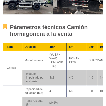
Párametros técnicos Camión
hormigonera a la venta
Ítem
Detalles
4m³
6m³
8m³
10m
(YUEJIN,
WAW,
HOHAN,
Modelo/marca
SHACMAN, 
FORLAND
CDW
ETC)
Chasis
Modelo
impulsado por
4x2
4*2
4*6
4*6
el chasis
Capacidad de
4.9
6.0
8.0
10.0
agitación (M3)
Tasa residual
≤0.5%
(%)