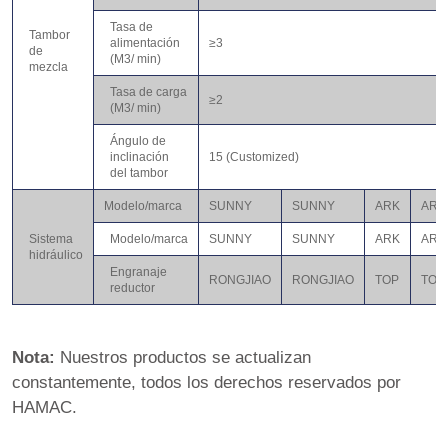
Tasa de
Tambor
alimentación
≥3
de
(M3/ min)
mezcla
Tasa de carga
≥2
(M3/ min)
Ángulo de
inclinación
15 (Customized)
del tambor
Modelo/marca
SUNNY
SUNNY
ARK
ARK
Sistema
Modelo/marca
SUNNY
SUNNY
ARK
ARK
hidráulico
Engranaje
RONGJIAO
RONGJIAO
TOP
TOP
reductor
Nota:
Nuestros productos se actualizan
constantemente, todos los derechos reservados por
HAMAC.