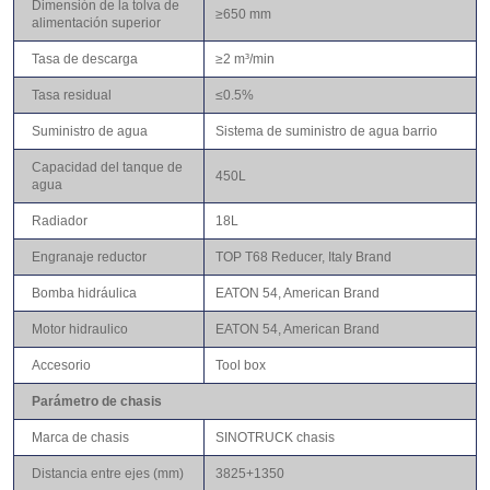
Dimensión de la tolva de
≥650 mm
alimentación superior
Tasa de descarga
≥2 m³/min
Tasa residual
≤0.5%
Suministro de agua
Sistema de suministro de agua barrio
Capacidad del tanque de
450L
agua
Radiador
18L
Engranaje reductor
TOP T68 Reducer, Italy Brand
Bomba hidráulica
EATON 54, American Brand
Motor hidraulico
EATON 54, American Brand
Accesorio
Tool box
Parámetro de chasis
Marca de chasis
SINOTRUCK chasis
Distancia entre ejes (mm)
3825+1350