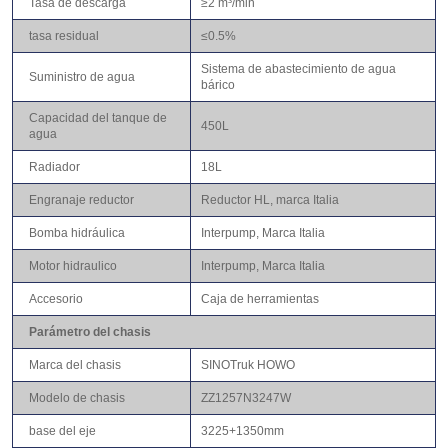
Tasa de descarga
≥2 m³/min
tasa residual
≤0.5%
Sistema de abastecimiento de agua
Suministro de agua
bárico
Capacidad del tanque de
450L
agua
Radiador
18L
Engranaje reductor
Reductor HL, marca Italia
Bomba hidráulica
Interpump, Marca Italia
Motor hidraulico
Interpump, Marca Italia
Accesorio
Caja de herramientas
Parámetro del chasis
Marca del chasis
SINOTruk HOWO
Modelo de chasis
ZZ1257N3247W
base del eje
3225+1350mm