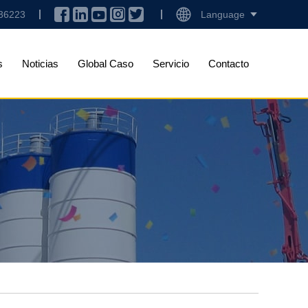
36223
Language
s
Noticias
Global Caso
Servicio
Contacto