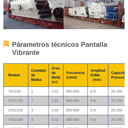
Párametros técnicos Pantalla
Vibrante
Área
Cantidad
Amplitud
de
Frecuencia
Capacidad
Modelo
de
Doble
Malla
(r/min)
Procesami
Mallas
（mm）
(㎡)
YK1236
1
4.32
800-900
6-8
25-200
2YK1236
2
4.32
800-900
6-8
25-200
3YK1236
3
4.32
800-900
6-8
25-200
4YK1236
4
4.32
800-900
6-8
25-200