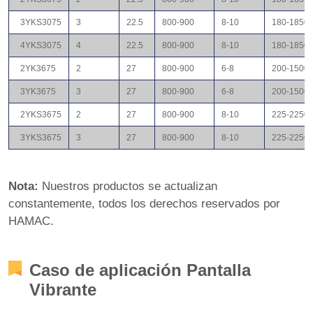
3YKS3075
3
22.5
800-900
8-10
180-1850
4YKS3075
4
22.5
800-900
8-10
180-1850
2YK3675
2
27
800-900
6-8
200-1500
3YK3675
3
27
800-900
6-8
200-1500
2YKS3675
2
27
800-900
8-10
225-2250
3YKS3675
3
27
800-900
8-10
225-2250
Nota:
Nuestros productos se actualizan
constantemente, todos los derechos reservados por
HAMAC.
Caso de aplicación Pantalla
Vibrante